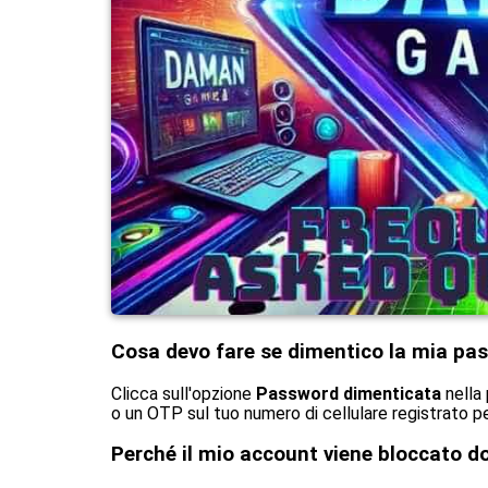
Cosa devo fare se dimentico la mia p
Clicca sull'opzione
Password dimenticata
nella 
o un OTP sul tuo numero di cellulare registrato 
Perché il mio account viene bloccato d