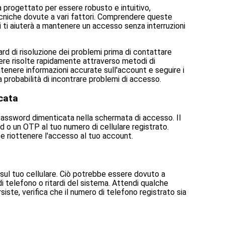
progettato per essere robusto e intuitivo,
ecniche dovute a vari fattori. Comprendere queste
ni ti aiuterà a mantenere un accesso senza interruzioni
d di risoluzione dei problemi prima di contattare
ere risolte rapidamente attraverso metodi di
ntenere informazioni accurate sull'account e seguire i
la probabilità di incontrare problemi di accesso.
icata
e Password dimenticata nella schermata di accesso. Il
d o un OTP al tuo numero di cellulare registrato.
 e riottenere l'accesso al tuo account.
e sul tuo cellulare. Ciò potrebbe essere dovuto a
di telefono o ritardi del sistema. Attendi qualche
iste, verifica che il numero di telefono registrato sia