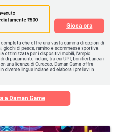
nvenuto
ediatamente ₹500-
Gioca ora
 completa che offre una vasta gamma di opzioni di
hi, giochi di pesca, ramino e scommesse sportive.
a ottimizzata per i dispositivi mobili, l'ampio
i di pagamento indiani, tra cui UPI, bonifici bancari
o con una licenza di Curacao, Daman Game offre
in diverse lingue indiane ed elabora i prelievi in
ca a Daman Game