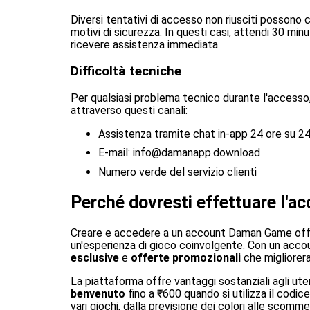
Diversi tentativi di accesso non riusciti posson
motivi di sicurezza. In questi casi, attendi 30 minu
ricevere assistenza immediata.
Difficoltà tecniche
Per qualsiasi problema tecnico durante l'accesso
attraverso questi canali:
Assistenza tramite chat in-app 24 ore su 24,
E-mail: info@damanapp.download
Numero verde del servizio clienti
Perché dovresti effettuare l'
Creare e accedere a un account Daman Game offr
un'esperienza di gioco coinvolgente. Con un acco
esclusive
e
offerte promozionali
che migliorera
La piattaforma offre vantaggi sostanziali agli uten
benvenuto
fino a ₹600 quando si utilizza il codic
vari giochi, dalla previsione dei colori alle scomm