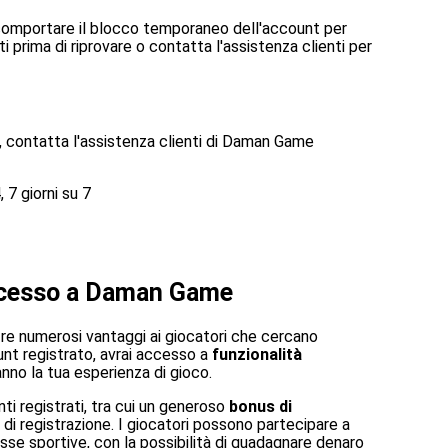
o comportare il blocco temporaneo dell'account per
ti prima di riprovare o contatta l'assistenza clienti per
, contatta l'assistenza clienti di Daman Game
 7 giorni su 7
accesso a Daman Game
e numerosi vantaggi ai giocatori che cercano
unt registrato, avrai accesso a
funzionalità
nno la tua esperienza di gioco.
ti registrati, tra cui un generoso
bonus
di
e di registrazione. I giocatori possono partecipare a
esse sportive, con la possibilità di guadagnare denaro