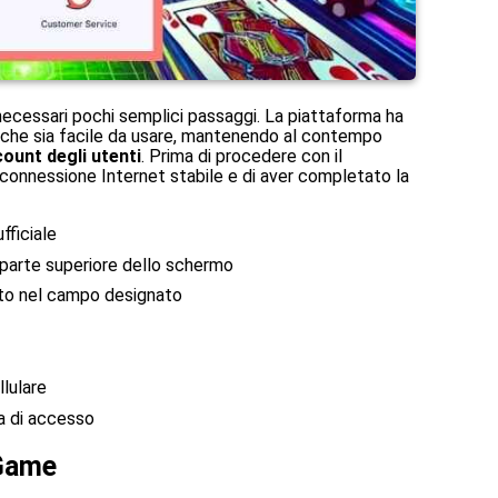
cessari pochi semplici passaggi. La piattaforma ha
 che sia facile da usare, mantenendo al contempo
ount degli utenti
. Prima di procedere con il
a connessione Internet stabile e di aver completato la
ufficiale
 parte superiore dello schermo
to nel campo designato
lulare
a di accesso
 Game