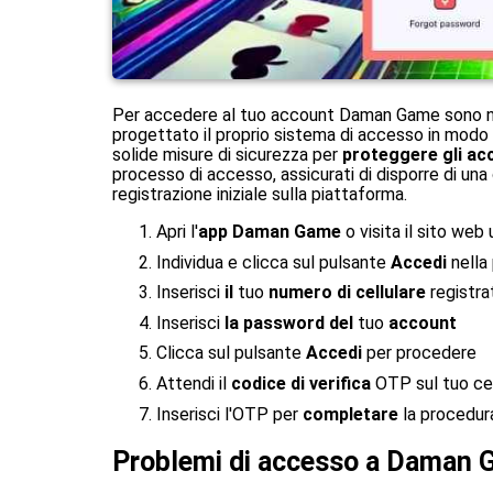
Per accedere al tuo account Daman Game sono ne
progettato il proprio sistema di accesso in modo
solide misure di sicurezza per
proteggere gli acc
processo di accesso, assicurati di disporre di un
registrazione iniziale sulla piattaforma.
Apri l'
app
Daman Game
o visita il sito web 
Individua e clicca sul pulsante
Accedi
nella
Inserisci
il
tuo
numero di cellulare
registra
Inserisci
la password del
tuo
account
Clicca sul pulsante
Accedi
per procedere
Attendi il
codice di verifica
OTP sul tuo cel
Inserisci l'OTP per
completare
la procedur
Problemi di accesso a Daman