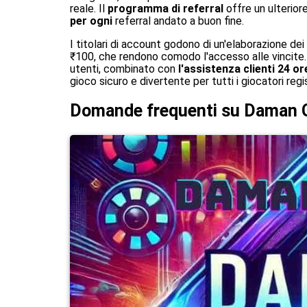
reale. Il
programma di referral
offre un ulterior
per ogni
referral andato a buon fine.
I titolari di account godono di un'elaborazione dei 
₹100, che rendono comodo l'accesso alle vincite. 
utenti, combinato con
l'assistenza clienti 24 or
gioco sicuro e divertente per tutti i giocatori regis
Domande frequenti su Daman