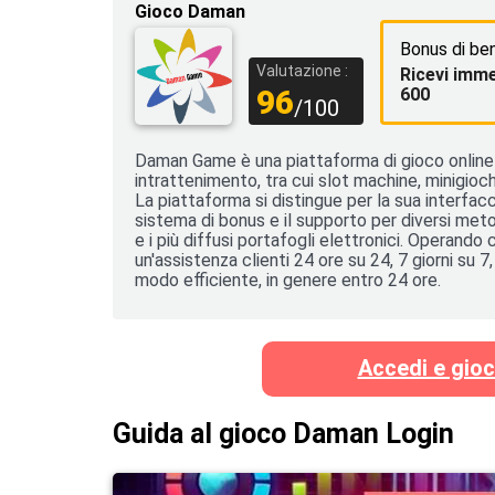
Gioco Daman
Bonus di be
Valutazione :
Ricevi imm
96
600
/100
Daman Game è una piattaforma di gioco online
intrattenimento, tra cui slot machine, minigioc
La piattaforma si distingue per la sua interfacci
sistema di bonus e il supporto per diversi metod
e i più diffusi portafogli elettronici. Operand
un'assistenza clienti 24 ore su 24, 7 giorni su 7, 
modo efficiente, in genere entro 24 ore.
Accedi e gio
Guida al gioco Daman Login