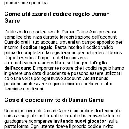
promozione specifica.
Come utilizzare il codice regalo Daman
Game
L'utilizzo di un codice regalo Daman Game è un processo
semplice che inizia durante la registrazione dell'account.
Quando crei il tuo account, troverai un campo apposito per
inserire il
codice regalo
. Basta inserire il codice valido
prima di completare la registrazione per richiedere il bonus.
Dopo la verifica, l'importo del bonus verrà
automaticamente accreditato sul tuo
portafoglio
dell'account
. È importante notare che i codici regalo hanno
in genere una data di scadenza e possono essere utilizzati
solo una volta per ogni nuovo account. Alcuni bonus
possono anche avere requisiti minimi di prelievo o altri
termini e condizioni.
Cos'è il codice invito di Daman Game
Un codice invito di Daman Game è un codice di riferimento
unico assegnato agli utenti esistenti che consente loro di
guadagnare ricompense
invitando nuovi giocatori
sulla
piattaforma. Ogni utente riceve il proprio codice invito