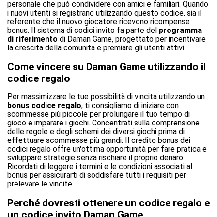
personale che può condividere con amici e familiari. Quando
i nuovi utenti si registrano utilizzando questo codice, sia il
referente che il nuovo giocatore ricevono ricompense
bonus. Il sistema di codici invito fa parte del
programma
di riferimento
di Daman Game, progettato per incentivare
la crescita della comunità e premiare gli utenti attivi.
Come vincere su Daman Game utilizzando il
codice regalo
Per massimizzare le tue possibilità di vincita utilizzando un
bonus codice regalo
, ti consigliamo di iniziare con
scommesse più piccole per prolungare il tuo tempo di
gioco e imparare i giochi. Concentrati sulla comprensione
delle regole e degli schemi dei diversi giochi prima di
effettuare scommesse più grandi. Il credito bonus dei
codici regalo offre un'ottima opportunità per fare pratica e
sviluppare strategie senza rischiare il proprio denaro.
Ricordati di leggere i termini e le condizioni associati al
bonus per assicurarti di soddisfare tutti i requisiti per
prelevare le vincite.
Perché dovresti ottenere un codice regalo e
un codice invito Daman Game