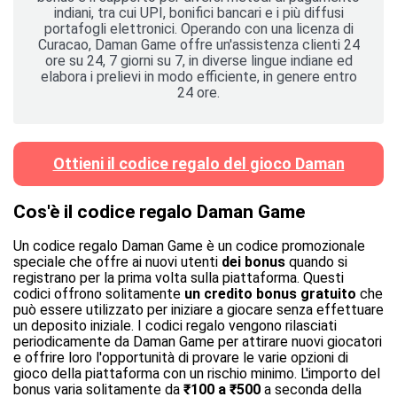
indiani, tra cui UPI, bonifici bancari e i più diffusi
portafogli elettronici. Operando con una licenza di
Curacao, Daman Game offre un'assistenza clienti 24
ore su 24, 7 giorni su 7, in diverse lingue indiane ed
elabora i prelievi in modo efficiente, in genere entro
24 ore.
Ottieni il codice regalo del gioco Daman
Cos'è il codice regalo Daman Game
Un codice regalo Daman Game è un codice promozionale
speciale che offre ai nuovi utenti
dei
bonus
quando si
registrano per la prima volta sulla piattaforma. Questi
codici offrono solitamente
un credito bonus gratuito
che
può essere utilizzato per iniziare a giocare senza effettuare
un deposito iniziale. I codici regalo vengono rilasciati
periodicamente da Daman Game per attirare nuovi giocatori
e offrire loro l'opportunità di provare le varie opzioni di
gioco della piattaforma con un rischio minimo. L'importo del
bonus varia solitamente da
₹100 a ₹500
a seconda della