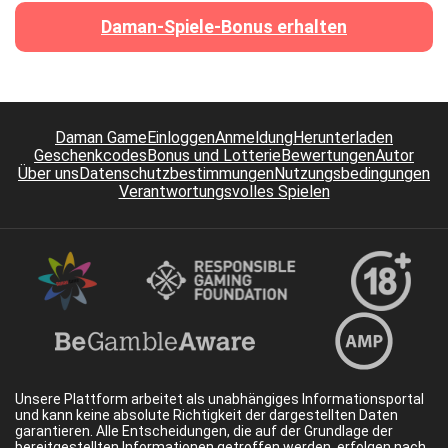
Daman-Spiele-Bonus erhalten
Daman Game
Einloggen
Anmeldung
Herunterladen
Geschenkcodes
Bonus und Lotterie
Bewertungen
Autor
Über uns
Datenschutzbestimmungen
Nutzungsbedingungen
Verantwortungsvolles Spielen
Unsere Plattform arbeitet als unabhängiges Informationsportal
und kann keine absolute Richtigkeit der dargestellten Daten
garantieren. Alle Entscheidungen, die auf der Grundlage der
bereitgestellten Informationen getroffen werden, erfolgen nach