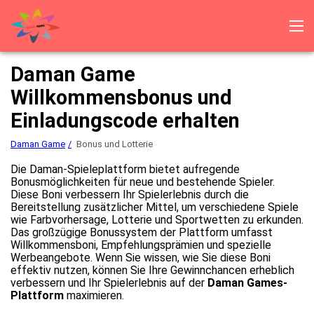
Daman Game
Einloggen
Anmeldung
Herunterladen
Daman Game
Geschenkcodes
Bonus und Lotterie
Bewertungen
Willkommensbonus und
Einladungscode erhalten
Daman Game
Bonus und Lotterie
Die Daman-Spieleplattform bietet aufregende
Bonusmöglichkeiten für neue und bestehende Spieler.
Diese Boni verbessern Ihr Spielerlebnis durch die
Bereitstellung zusätzlicher Mittel, um verschiedene Spiele
wie Farbvorhersage, Lotterie und Sportwetten zu erkunden.
Das großzügige Bonussystem der Plattform umfasst
Willkommensboni, Empfehlungsprämien und spezielle
Werbeangebote. Wenn Sie wissen, wie Sie diese Boni
effektiv nutzen, können Sie Ihre Gewinnchancen erheblich
verbessern und Ihr Spielerlebnis auf der
Daman Games-
Plattform
maximieren.