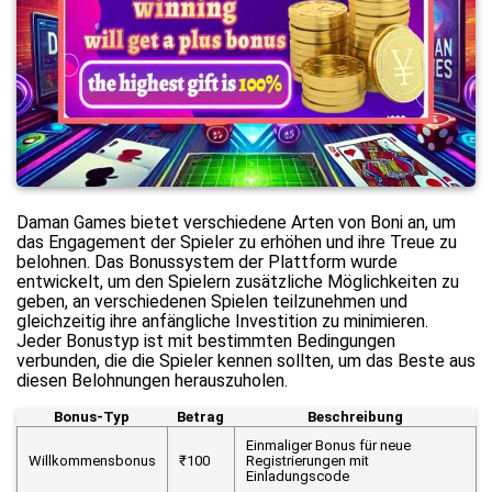
Daman Games bietet verschiedene Arten von Boni an, um
das Engagement der Spieler zu erhöhen und ihre Treue zu
belohnen. Das Bonussystem der Plattform wurde
entwickelt, um den Spielern zusätzliche Möglichkeiten zu
geben, an verschiedenen Spielen teilzunehmen und
gleichzeitig ihre anfängliche Investition zu minimieren.
Jeder Bonustyp ist mit bestimmten Bedingungen
verbunden, die die Spieler kennen sollten, um das Beste aus
diesen Belohnungen herauszuholen.
Bonus-Typ
Betrag
Beschreibung
Einmaliger Bonus für neue
Willkommensbonus
₹100
Registrierungen mit
Einladungscode