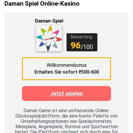
Daman Spiel Online-Kasino
Daman-Spiel
Bewertung:
96
/100
Willkommensbonus
Erhalten Sie sofort ₹500-600
Jetzt spielen
Daman Game ist eine umfassende Online-
Glücksspielplattform, die eine breite Palette von
Unterhaltungsoptionen wie Spielautomaten,
Minispiele, Angelspiele, Rommé und Sportwetten
bietet. Die Plattform zeichnet sich durch eine für