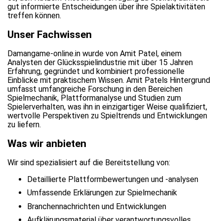
gut informierte Entscheidungen über ihre Spielaktivitäten
treffen können.
Unser Fachwissen
Damangame-online.in wurde von Amit Patel, einem
Analysten der Glücksspielindustrie mit über 15 Jahren
Erfahrung, gegründet und kombiniert professionelle
Einblicke mit praktischem Wissen. Amit Patels Hintergrund
umfasst umfangreiche Forschung in den Bereichen
Spielmechanik, Plattformanalyse und Studien zum
Spielerverhalten, was ihn in einzigartiger Weise qualifiziert,
wertvolle Perspektiven zu Spieltrends und Entwicklungen
zu liefern.
Was wir anbieten
Wir sind spezialisiert auf die Bereitstellung von:
Detaillierte Plattformbewertungen und -analysen
Umfassende Erklärungen zur Spielmechanik
Branchennachrichten und Entwicklungen
Aufklärungsmaterial über verantwortungsvolles