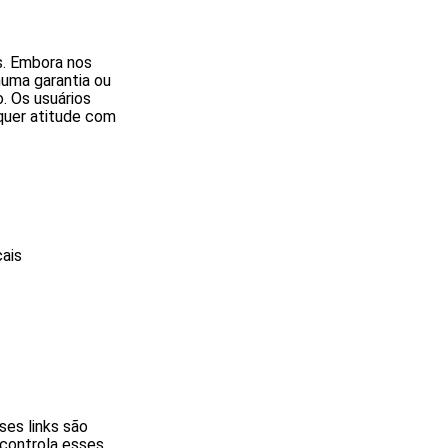
s. Embora nos
uma garantia ou
. Os usuários
quer atitude com
ais
ses links são
 controla esses