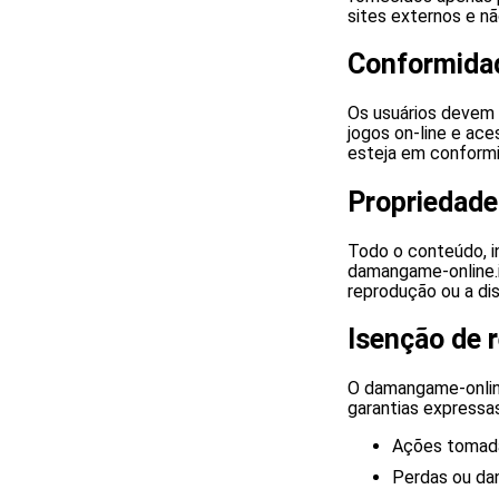
sites externos e nã
Conformidad
Os usuários devem c
jogos on-line e ace
esteja em conformi
Propriedade
Todo o conteúdo, in
damangame-online.in
reprodução ou a di
Isenção de 
O damangame-online
garantias expressa
Ações tomad
Perdas ou da