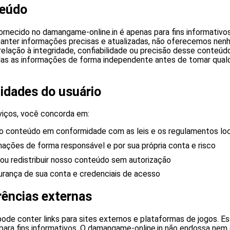
teúdo
rnecido no damangame-online.in é apenas para fins informativo
nter informações precisas e atualizadas, não oferecemos nenh
elação à integridade, confiabilidade ou precisão desse conteúdo
das as informações de forma independente antes de tomar qual
idades do usuário
viços, você concorda em:
o conteúdo em conformidade com as leis e os regulamentos loc
mações de forma responsável e por sua própria conta e risco
ou redistribuir nosso conteúdo sem autorização
urança de sua conta e credenciais de acesso
rências externas
de conter links para sites externos e plataformas de jogos. Es
para fins informativos. O damangame-online.in não endossa nem