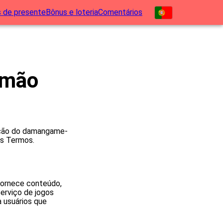
 de presente
Bônus e loteria
Comentários
amão
ação do damangame-
es Termos.
fornece conteúdo,
erviço de jogos
 usuários que