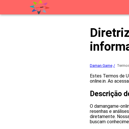
Diretri
inform
Daman Game
Termos
Estes Termos de U
online.in. Ao acess
Descrição d
O damangame-online
resenhas e análise
diretamente. Nossa
buscam conheciment