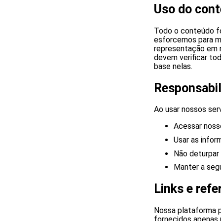
Uso do con
Todo o conteúdo fo
esforcemos para ma
representação em r
devem verificar to
base nelas.
Responsabil
Ao usar nossos ser
Acessar noss
Usar as infor
Não deturpar 
Manter a seg
Links e refe
Nossa plataforma po
fornecidos apenas 