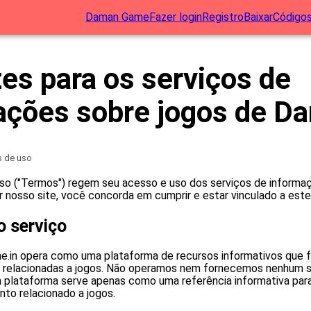
Daman Game
Fazer login
Registro
Baixar
Códigos
zes para os serviços de
ações sobre jogos de D
 de uso
so ("Termos") regem seu acesso e uso dos serviços de inform
ar nosso site, você concorda em cumprir e estar vinculado a est
o serviço
.in opera como uma plataforma de recursos informativos que 
s relacionadas a jogos. Não operamos nem fornecemos nenhum s
 plataforma serve apenas como uma referência informativa para
o relacionado a jogos.