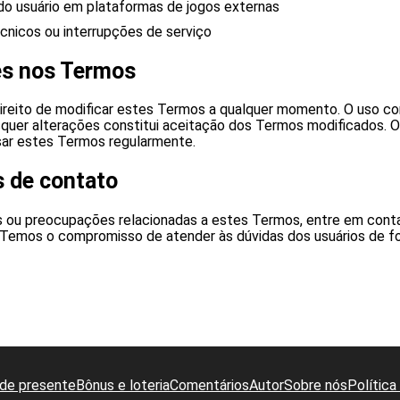
do usuário em plataformas de jogos externas
cnicos ou interrupções de serviço
es nos Termos
reito de modificar estes Termos a qualquer momento. O uso c
squer alterações constitui aceitação dos Termos modificados. O
isar estes Termos regularmente.
 de contato
s ou preocupações relacionadas a estes Termos, entre em con
 Temos o compromisso de atender às dúvidas dos usuários de fo
de presente
Bônus e loteria
Comentários
Autor
Sobre nós
Política