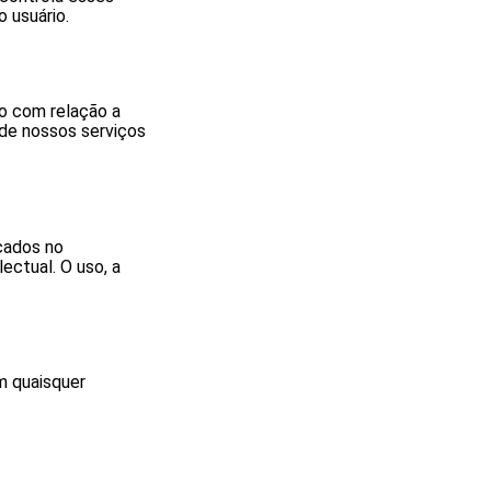
 usuário.
ão com relação a
 de nossos serviços
icados no
lectual. O uso, a
m quaisquer