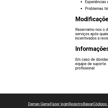
Experiências 
Problemas té
Modificaçõ
Reservamo-nos o di
serviços após quai
incentivados a rev
Informações
Em caso de dúvida
equipe de suporte.
profissional.
Daman Game
Fazer login
Registro
Baixar
Códigos 