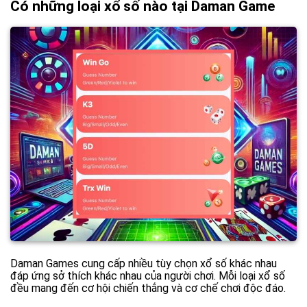
Có những loại xổ số nào tại Daman Game
Daman Games cung cấp nhiều tùy chọn xổ số khác nhau
đáp ứng sở thích khác nhau của người chơi. Mỗi loại xổ số
đều mang đến cơ hội chiến thắng và cơ chế chơi độc đáo.