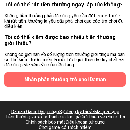
Tôi có thể rút tiền thưởng ngay lập tức không?
Không, tiền thưởng phải đáp ứng yêu cầu đặt cược trước
khi rút tiền, thường là yêu cầu phải chơi qua các trò chơi đủ
điều kiện.
Tôi có thể kiếm được bao nhiêu tiền thưởng
giới thiệu?
Không có giới hạn về số lượng tiền thưởng giới thiệu mà bạn
có thể kiếm được, miễn là mỗi lượt giới thiệu là duy nhất và
đáp ứng các yêu cầu của nền tảng.
Nhận phần thưởng trò chơi Daman
Daman Game
Đăng nhập
Sự đăng ký
Tải về
Mã quà tặng
Tiền thưởng và xổ số
Đánh giá
Tác giả
Giới thiệu về chúng tôi
Chính sách bảo mật
Điều khoản sử dụng
Chơi game có trách nhiệm