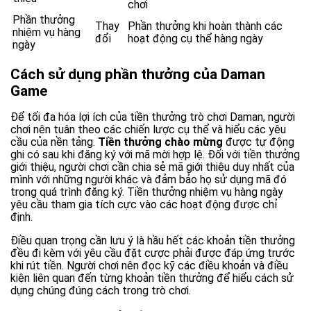
chơi
Phần thưởng
Thay
Phần thưởng khi hoàn thành các
nhiệm vụ hàng
đổi
hoạt động cụ thể hàng ngày
ngày
Cách sử dụng phần thưởng của Daman
Game
Để tối đa hóa lợi ích của tiền thưởng trò chơi Daman, người
chơi nên tuân theo các chiến lược cụ thể và hiểu các yêu
cầu của nền tảng.
Tiền thưởng chào mừng
được tự động
ghi có sau khi đăng ký với mã mời hợp lệ. Đối với tiền thưởng
giới thiệu, người chơi cần chia sẻ mã giới thiệu duy nhất của
mình với những người khác và đảm bảo họ sử dụng mã đó
trong quá trình đăng ký. Tiền thưởng nhiệm vụ hàng ngày
yêu cầu tham gia tích cực vào các hoạt động được chỉ
định.
Điều quan trọng cần lưu ý là hầu hết các khoản tiền thưởng
đều đi kèm với yêu cầu đặt cược phải được đáp ứng trước
khi rút tiền. Người chơi nên đọc kỹ các điều khoản và điều
kiện liên quan đến từng khoản tiền thưởng để hiểu cách sử
dụng chúng đúng cách trong trò chơi.