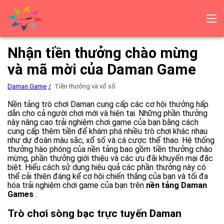
Daman Game
Đăng nhập
Sự đăng ký
Tải về
Mã quà tặng
Nhận tiền thưởng chào mừng
Tiền thưởng và xổ số
Đánh giá
và mã mời của Daman Game
Daman Game
Tiền thưởng và xổ số
Nền tảng trò chơi Daman cung cấp các cơ hội thưởng hấp
dẫn cho cả người chơi mới và hiện tại. Những phần thưởng
này nâng cao trải nghiệm chơi game của bạn bằng cách
cung cấp thêm tiền để khám phá nhiều trò chơi khác nhau
như dự đoán màu sắc, xổ số và cá cược thể thao. Hệ thống
thưởng hào phóng của nền tảng bao gồm tiền thưởng chào
mừng, phần thưởng giới thiệu và các ưu đãi khuyến mại đặc
biệt. Hiểu cách sử dụng hiệu quả các phần thưởng này có
thể cải thiện đáng kể cơ hội chiến thắng của bạn và tối đa
hóa trải nghiệm chơi game của bạn trên
nền tảng Daman
Games
.
Trò chơi sòng bạc trực tuyến Daman