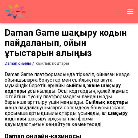
Daman ойыны
Жүйеге кіру
тіркеу
Жүктеу
Daman Game шақыру кодын
сыйлық кодтары
Бонус және лотерея
пікірлер
пайдаланып, ойын
ұтыстарын алыңыз
Daman ойыны
сыйлық кодтары
Daman Game платформасында тіркеліп, ойнаған кезде
ойыншыларға бонустар мен сыйлықтар алуға
мүмкіндік беретін арнайы
сыйлық және шақыру
кодтары
ұсынылады. Осы кодтардың қалай жұмыс
істейтінін түсіну платформадағы пайдаңызды
барынша арттыру үшін маңызды.
Сыйлық кодтары
жаңа пайдаланушыларға сәлемдесу бонусын және
қосымша артықшылықтарды ұсынады, ал
шақыру
кодтары
шақыру арқылы платформа
қауымдастығын кеңейтуге көмектеседі.
Daman онлайн-казиносы