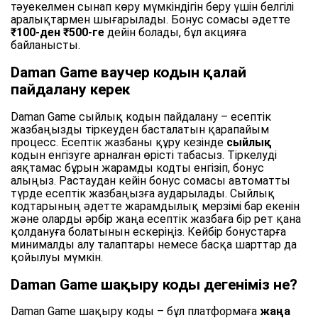
тәуекелмен сынап көру мүмкіндігін беру үшін белгілі
аралықтармен шығарылады. Бонус сомасы әдетте
₹100-ден
₹500-ге
дейін болады, бұл акцияға
байланысты.
Daman Game ваучер кодын қалай
пайдалану керек
Daman Game сыйлық кодын пайдалану – есептік
жазбаңызды тіркеуден басталатын қарапайым
процесс. Есептік жазбаны құру кезінде
сыйлық
кодын енгізуге арналған өрісті табасыз. Тіркелуді
аяқтамас бұрын жарамды кодты енгізіп, бонус
алыңыз. Растаудан кейін бонус сомасы автоматты
түрде есептік жазбаңызға аударылады. Сыйлық
кодтарының әдетте жарамдылық мерзімі бар екенін
және оларды әрбір жаңа есептік жазбаға бір рет қана
қолдануға болатынын ескеріңіз. Кейбір бонустарға
минималды алу талаптары немесе басқа шарттар да
қойылуы мүмкін.
Daman Game шақыру коды дегеніміз не?
Daman Game шақыру коды – бұл платформаға
жаңа