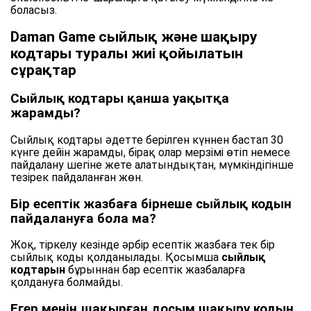
боласыз.
Daman Game сыйлық және шақыру
кодтары туралы жиі қойылатын
сұрақтар
Сыйлық кодтары қанша уақытқа
жарамды?
Сыйлық кодтары әдетте берілген күннен бастап 30
күнге дейін жарамды, бірақ олар мерзімі өтіп немесе
пайдалану шегіне жете алатындықтан, мүмкіндігінше
тезірек пайдаланған жөн.
Бір есептік жазбаға бірнеше сыйлық кодын
пайдалануға бола ма?
Жоқ, тіркелу кезінде әрбір есептік жазбаға тек бір
сыйлық коды қолданылады. Қосымша
сыйлық
кодтарын
бұрыннан бар есептік жазбаларға
қолдануға болмайды.
Егер менің шақырған досым шақыру кодын