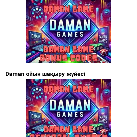
Daman ойын шақыру жүйесі