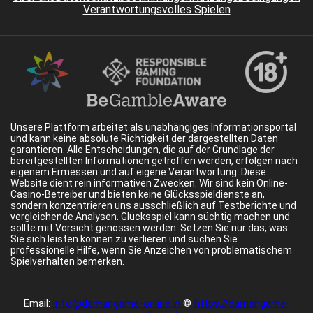
Verantwortungsvolles Spielen
Unsere Plattform arbeitet als unabhängiges Informationsportal
und kann keine absolute Richtigkeit der dargestellten Daten
garantieren. Alle Entscheidungen, die auf der Grundlage der
bereitgestellten Informationen getroffen werden, erfolgen nach
eigenem Ermessen und auf eigene Verantwortung. Diese
Website dient rein informativen Zwecken. Wir sind kein Online-
Casino-Betreiber und bieten keine Glücksspieldienste an,
sondern konzentrieren uns ausschließlich auf Testberichte und
vergleichende Analysen. Glücksspiel kann süchtig machen und
sollte mit Vorsicht genossen werden. Setzen Sie nur das, was
Sie sich leisten können zu verlieren und suchen Sie
professionelle Hilfe, wenn Sie Anzeichen von problematischem
Spielverhalten bemerken.
Email:
info@damangame-online.in
©
https://damangame-